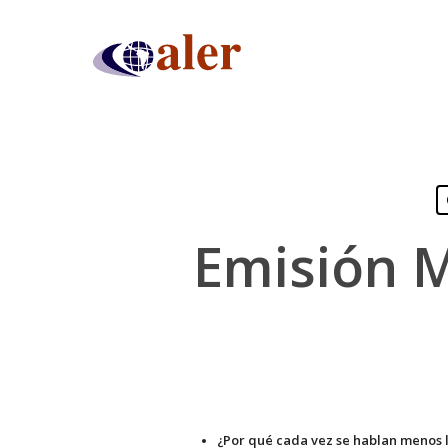
Skip
to
main
content
Emisión M
¿Por qué cada vez se hablan menos l
Presiona "ENTER" para buscar o "ESC" para cerrar