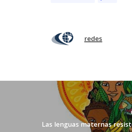
redes
Las lenguas maternas resis