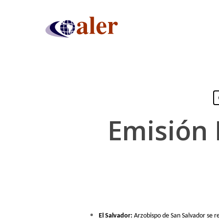
Skip
to
main
content
Emisión 
Presiona "ENTER" para buscar o "ESC" para cerrar
El Salvador:
Arzobispo de San Salvador se re