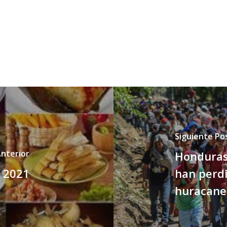
Siguiente Po
Anterior
Honduras
o 2021
han perdi
huracane