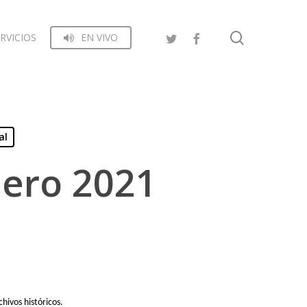
search
RVICIOS
EN VIVO
al
nero 2021
hivos históricos.