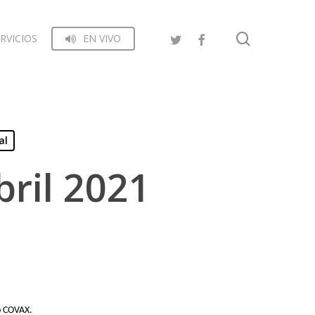
search
RVICIOS
EN VIVO
al
bril 2021
o COVAX.