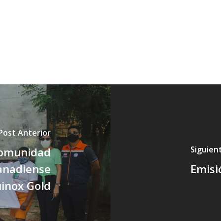
Post Anterior
Siguien
 comunidad
anadiense
Emisi
inox Gold