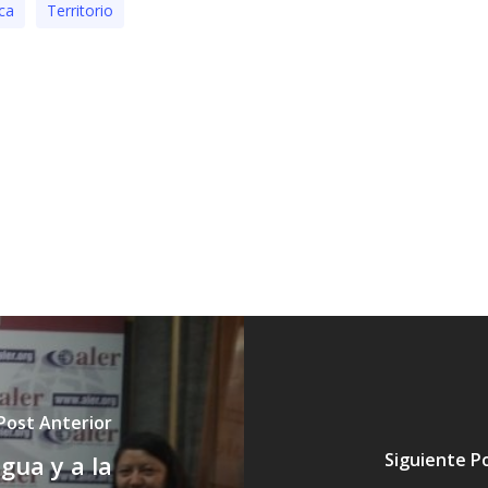
ica
Territorio
Post Anterior
Siguiente P
gua y a la