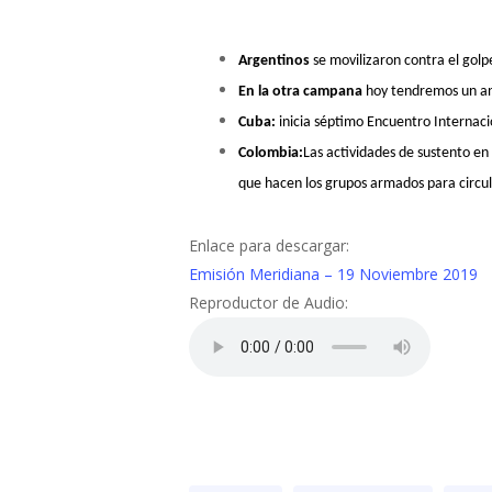
Presiona "ENTER" para buscar o "ESC" para cerrar
Argentinos
se movilizaron contra el golp
En la otra campana
hoy tendremos un anál
Cuba:
inicia séptimo Encuentro Internaci
Colombia:
Las actividades de sustento en 
que hacen los grupos armados para circul
Enlace para descargar:
Emisión Meridiana – 19 Noviembre 2019
Reproductor de Audio: