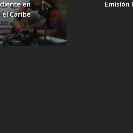
diente en
Emisión 
 el Caribe