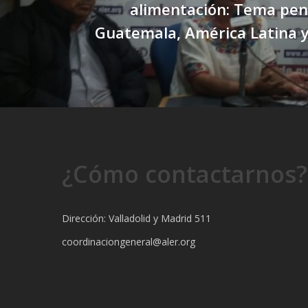
alimentación: Tema pen
Guatemala, América Latina y
¿Cómo contactarnos?
Dirección: Valladolid y Madrid 511
coordinaciongeneral@aler.org