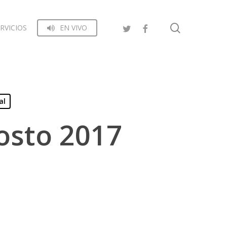
search
RVICIOS
EN VIVO
al
osto 2017