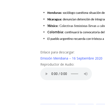
Presiona "ENTER" para buscar o "ESC" para cerrar
Honduras:
sociólogo cuestiona situación d
Nicaragua:
denuncian detención de integran
México:
Colectivas feministas llevan a cab
Colombia:
continuará la convocatoria del
El pueblo argentino recuerda con tristeza a l
Enlace para descargar:
Emisión Meridiana – 16 Septiembre 2020
Reproductor de Audio: