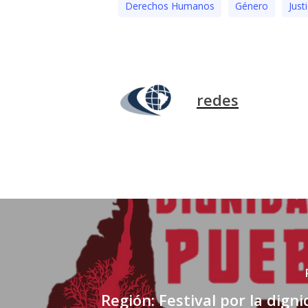
Derechos Humanos
Género
Just
redes
Región: Festival por la digni