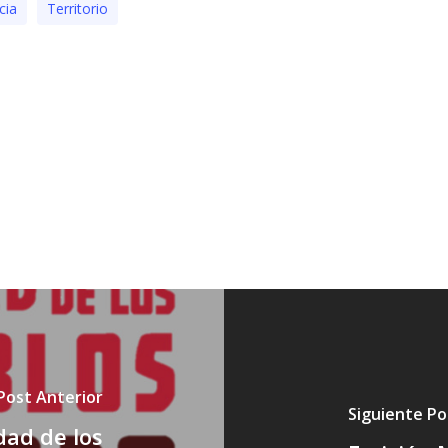
icia
Territorio
Post Anterior
Siguiente Po
dad de los