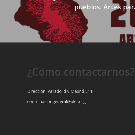
pueblos. Artes par
¿Cómo contactarnos?
Dirección: Valladolid y Madrid 511
coordinaciongeneral@aler.org