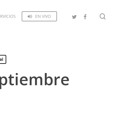
search
RVICIOS
EN VIVO
al
eptiembre