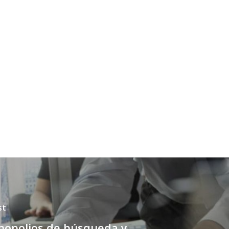
st
nopolios de búsqueda y