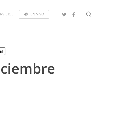
search
RVICIOS
EN VIVO
al
iciembre