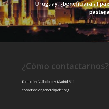
Uruguay: ¿beneficiará al paí
paster
¿Cómo contactarnos?
Dirección: Valladolid y Madrid 511
coordinaciongeneral@aler.org