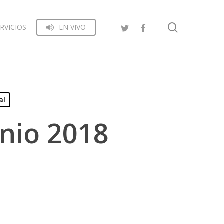
search
RVICIOS
EN VIVO
al
unio 2018