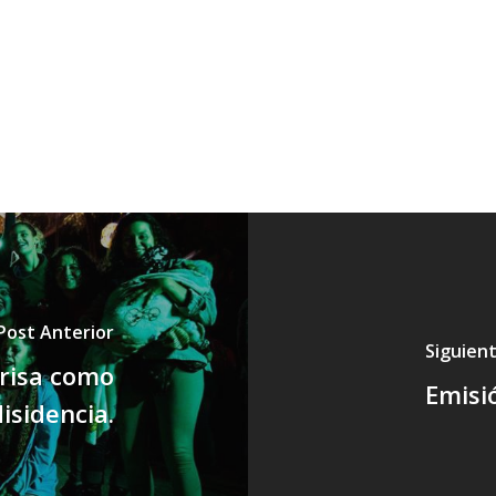
Post Anterior
Siguien
 risa como
Emisi
disidencia.