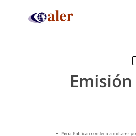
Skip
to
main
content
Emisión 
Presiona "ENTER" para buscar o "ESC" para cerrar
Perú
: Ratifican condena a militares 