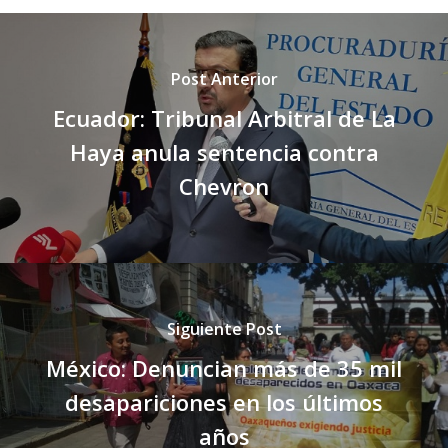
Post Anterior
Ecuador: Tribunal Arbitral de La
Haya anula sentencia contra
Chevron
Siguiente Post
México: Denuncian más de 35 mil
desapariciones en los últimos
años