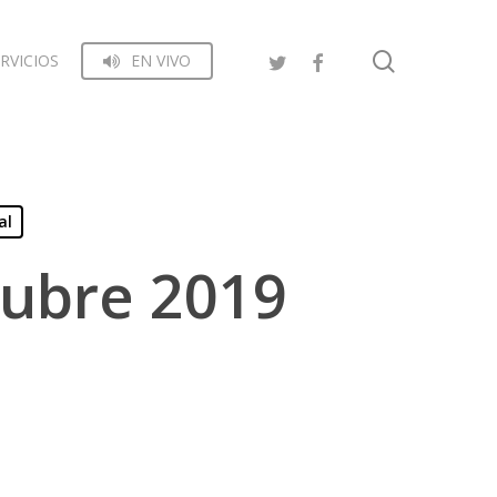
search
RVICIOS
EN VIVO
al
tubre 2019