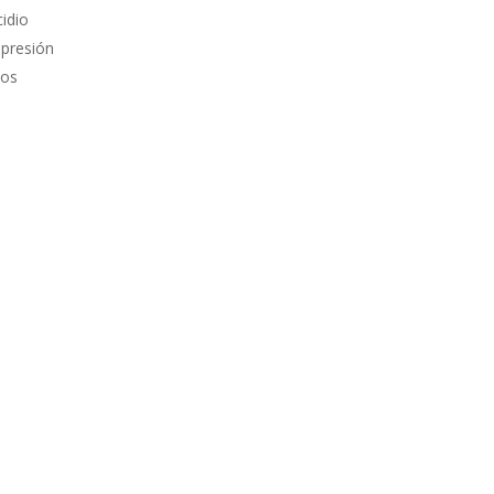
idio
epresión
nos