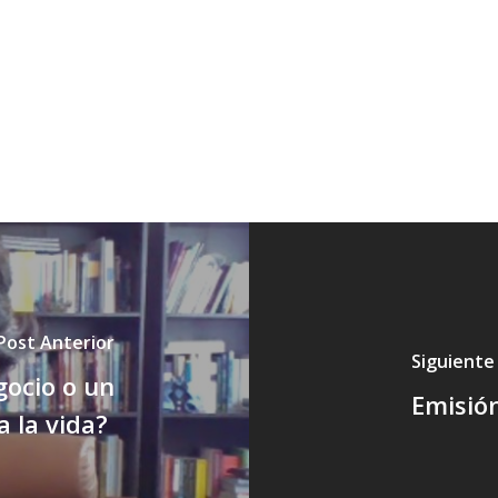
Post Anterior
Siguiente
gocio o un
Emisión
a la vida?