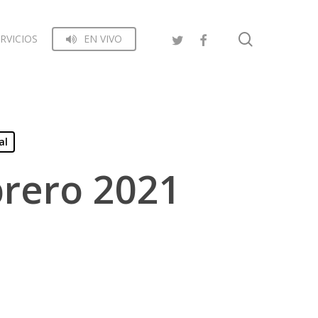
search
RVICIOS
EN VIVO
al
brero 2021