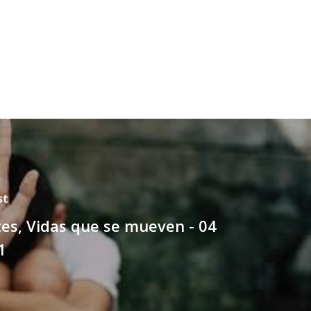
st
es, Vidas que se mueven - 04
1