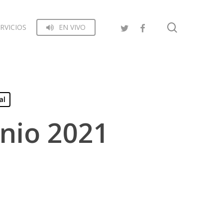
search
RVICIOS
EN VIVO
al
unio 2021