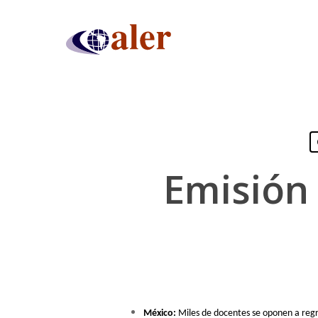
Skip
to
main
content
Emisión 
Presiona "ENTER" para buscar o "ESC" para cerrar
México:
Miles de docentes se oponen a regr