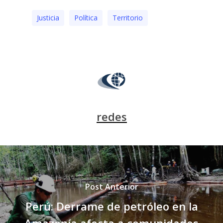
Justicia
Polí­tica
Territorio
redes
Post Anterior
Perú: Derrame de petróleo en la
Amazonía afecta a comunidades