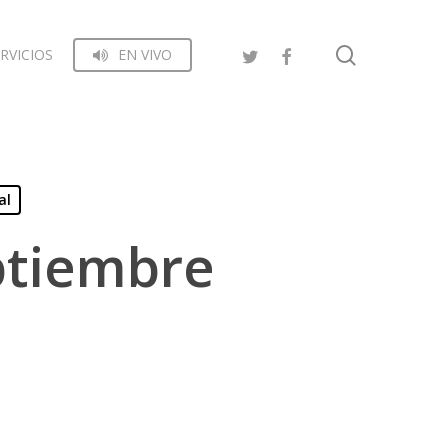
search
RVICIOS
EN VIVO
al
ptiembre