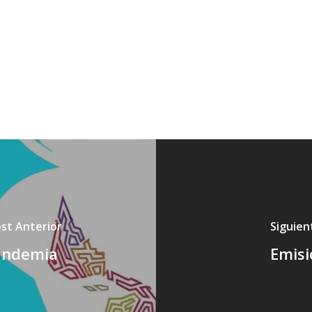
st Anterior
Siguien
Pandemia
Emisi