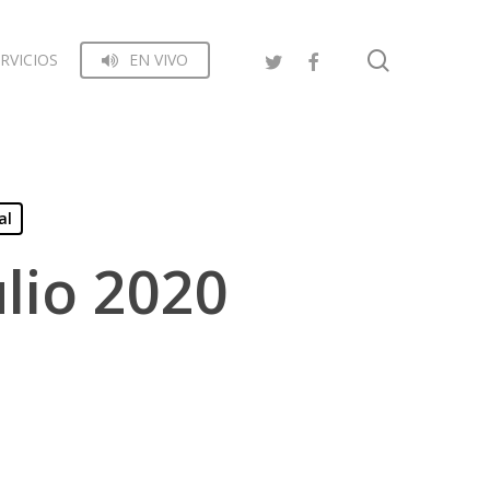
search
RVICIOS
EN VIVO
al
lio 2020