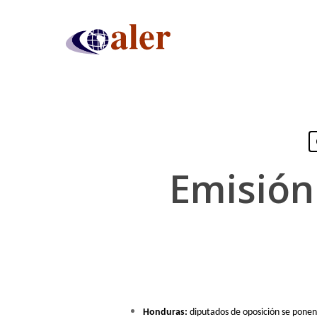
Skip
to
main
content
Emisión
Presiona "ENTER" para buscar o "ESC" para cerrar
Honduras:
diputados de oposición se ponen 