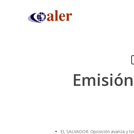
Skip
to
main
content
Emisión
Presiona "ENTER" para buscar o "ESC" para cerrar
EL SALVADOR: Oposición avanza y toma