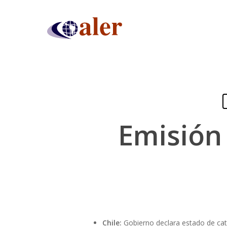
Skip
to
main
content
Emisión
Presiona "ENTER" para buscar o "ESC" para cerrar
Chile:
Gobierno declara estado de catá