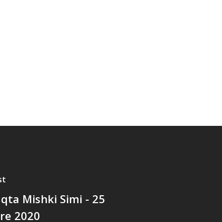
st
qta Mishki Simi - 25
re 2020