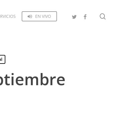
search
RVICIOS
EN VIVO
al
ptiembre