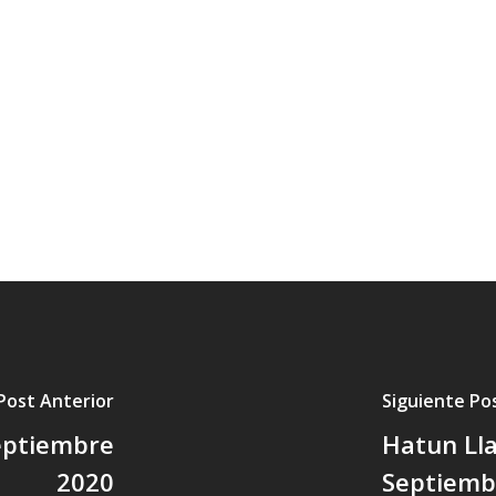
Post Anterior
Siguiente Po
Septiembre
Hatun Lla
2020
Septiemb