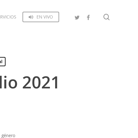
search
RVICIOS
EN VIVO
al
lio 2021
e género