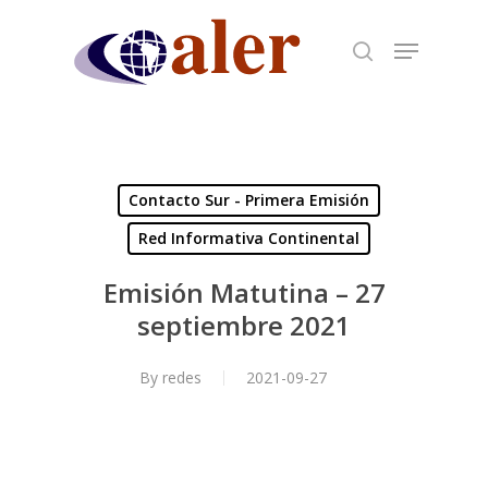
Skip
to
main
content
Contacto Sur - Primera Emisión
Red Informativa Continental
Emisión Matutina – 27
septiembre 2021
By
redes
2021-09-27