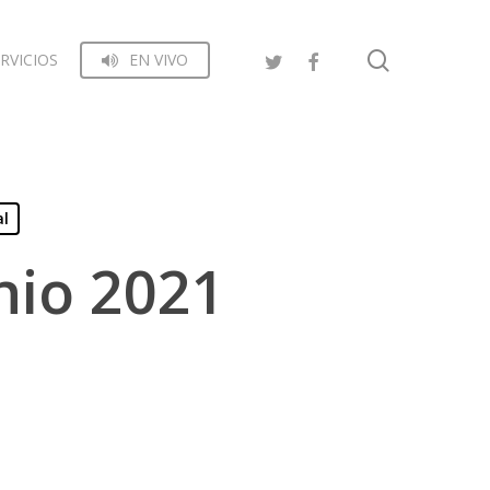
search
RVICIOS
EN VIVO
al
nio 2021