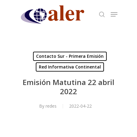
Skip
to
main
content
Contacto Sur - Primera Emisión
Red Informativa Continental
Emisión Matutina 22 abril
2022
By
redes
2022-04-22