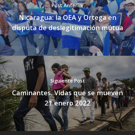
Post Anterior
Nicaragua: la OEA y Ortega en
disputa de deslegitimación mútua
Siguiente Post
Caminantes. Vidas que se mueven
21 enero 2022