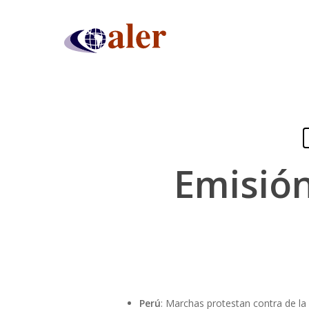
Skip
to
main
content
Emisión
Presiona "ENTER" para buscar o "ESC" para cerrar
Perú
: Marchas protestan contra de la