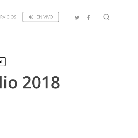
search
RVICIOS
EN VIVO
al
lio 2018