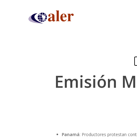
Skip
to
main
content
Emisión M
Presiona "ENTER" para buscar o "ESC" para cerrar
Panamá
: Productores protestan cont