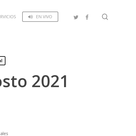
search
RVICIOS
EN VIVO
al
osto 2021
iales