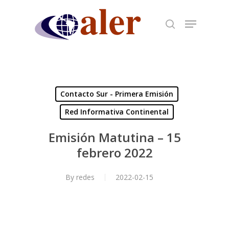
Skip
to
main
content
Contacto Sur - Primera Emisión
Red Informativa Continental
Emisión Matutina – 15
febrero 2022
By
redes
2022-02-15