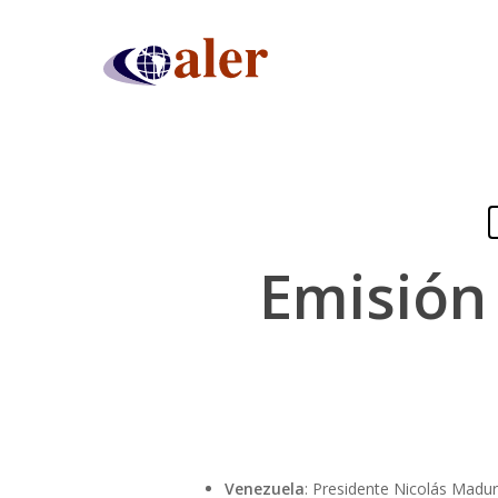
Skip
to
main
content
Emisión
Presiona "ENTER" para buscar o "ESC" para cerrar
Venezuela
: Presidente Nicolás Madu