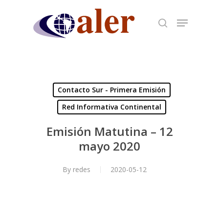
Skip
to
main
content
Contacto Sur - Primera Emisión
Red Informativa Continental
Emisión Matutina – 12
mayo 2020
By
redes
2020-05-12