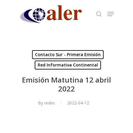
Skip
to
main
content
Contacto Sur - Primera Emisión
Red Informativa Continental
Emisión Matutina 12 abril
2022
By
redes
2022-04-12