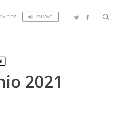
search
RVICIOS
EN VIVO
al
nio 2021