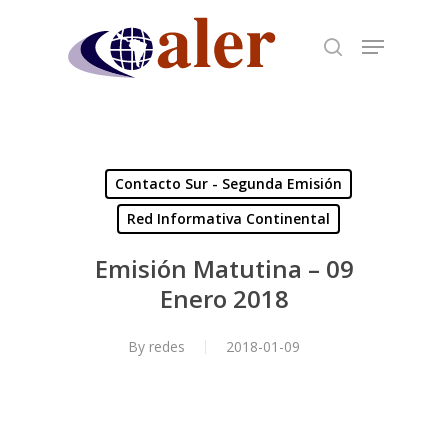
Skip
to
main
content
Contacto Sur - Segunda Emisión
Red Informativa Continental
Emisión Matutina – 09
Enero 2018
By
redes
2018-01-09