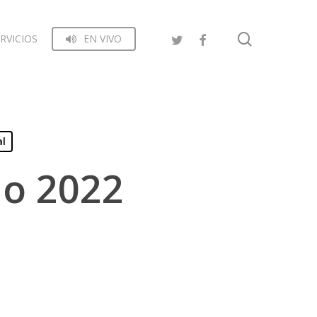
search
RVICIOS
EN VIVO
al
io 2022