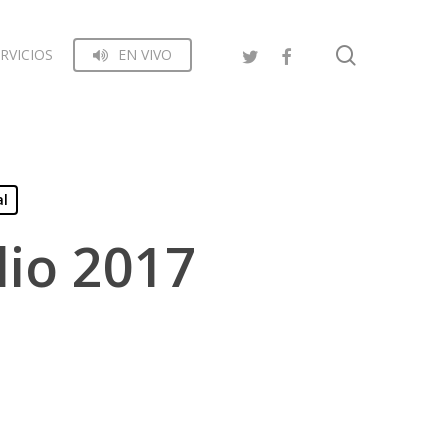
search
RVICIOS
EN VIVO
al
lio 2017