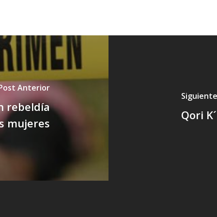
Post Anterior
Siguiente
 rebeldía
Qori K´
as mujeres