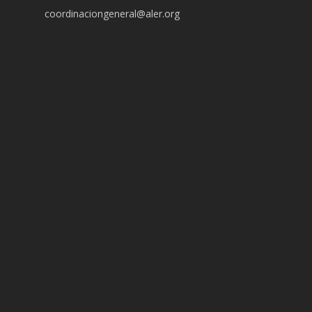
coordinaciongeneral@aler.org