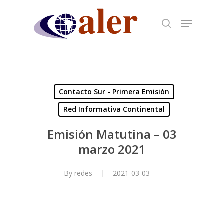
Skip
to
main
content
Contacto Sur - Primera Emisión
Red Informativa Continental
Emisión Matutina – 03
marzo 2021
By
redes
2021-03-03