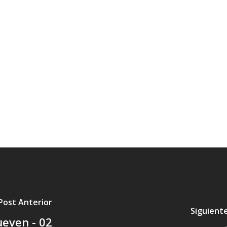
Post Anterior
Siguient
even - 02