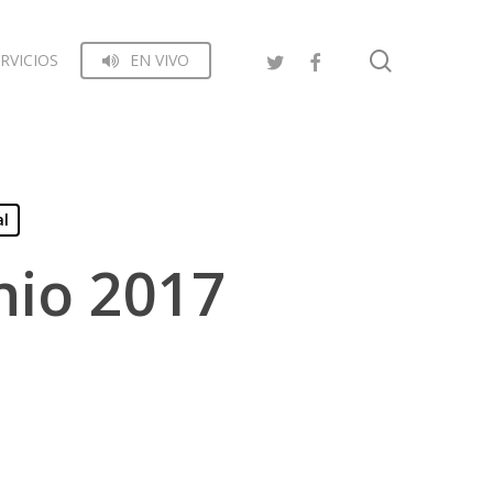
search
RVICIOS
EN VIVO
al
nio 2017