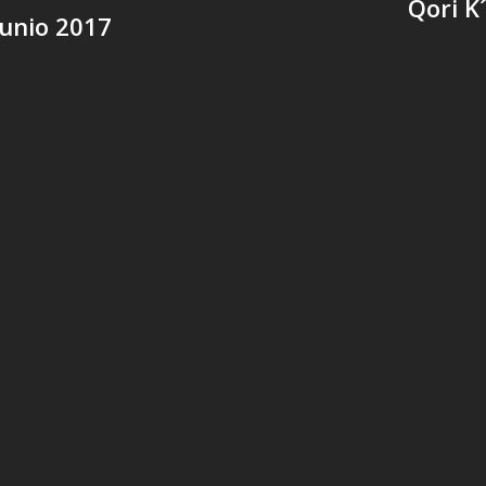
Qori K
junio 2017