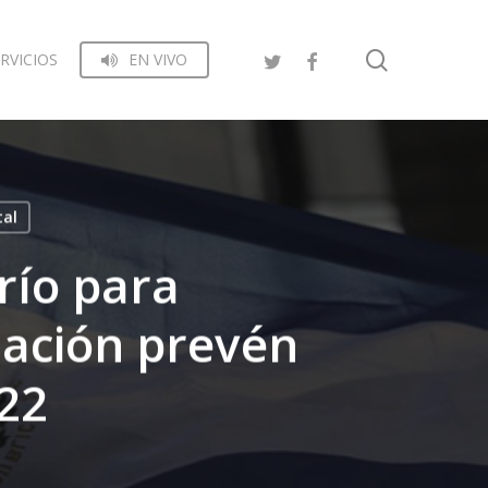
search
RVICIOS
EN VIVO
tal
río para
mación prevén
22