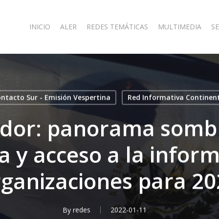
INICIO
ALER
REDES TEMÁTICAS
MULTIMEDIA
SE
ntacto Sur - Emisión Vespertina
Red Informativa Continen
ador: panorama somb
a y acceso a la infor
rganizaciones para 20
By
redes
2022-01-11