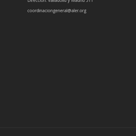
Dirección: Valladolid y Madrid 511
coordinaciongeneral@aler.org