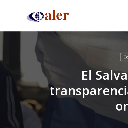
Skip
to
main
content
Co
El Salv
transparenci
o