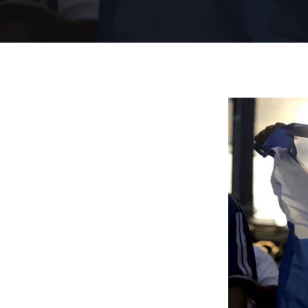
Presiona "ENTER" para buscar o "ESC" para cerrar