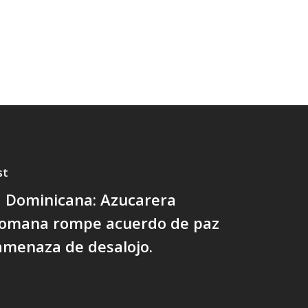
st
a Dominicana: Azucarera
Romana rompe acuerdo de paz
amenaza de desalojo.