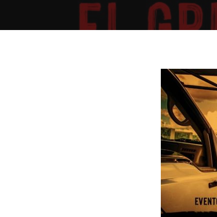
Presiona "ENTER" para buscar o "ESC" para cerrar