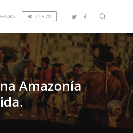
search
RVICIOS
EN VIVO
 una Amazonía
ida.