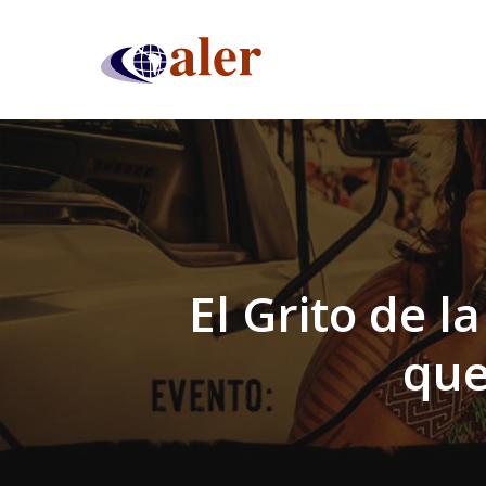
Skip
to
main
content
El Grito de 
que