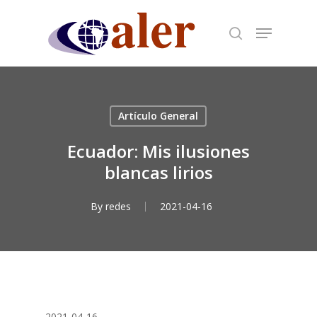
Skip
to
main
content
Artículo General
Ecuador: Mis ilusiones
blancas lirios
By
redes
2021-04-16
2021-04-16