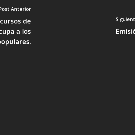
Post Anterior
Siguien
ncursos de
cupa a los
Emisió
opulares.