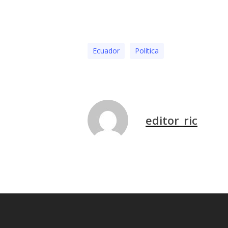
Ecuador
Polí­tica
editor_ric