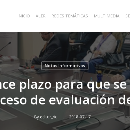
INICIO
ALER
REDES TEMÁTICAS
MULTIMEDIA
SE
Notas Informativas
ce plazo para que se
oceso de evaluación d
By
editor_ric
2018-07-17