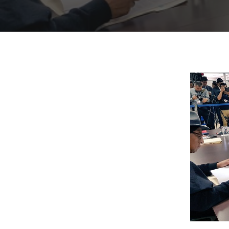
Presiona "ENTER" para buscar o "ESC" para cerrar