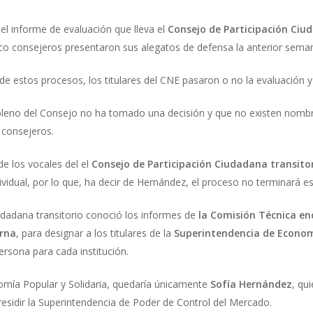
el informe de evaluación que lleva el
Consejo de Participación Ciu
nco consejeros presentaron sus alegatos de defensa la anterior sema
e estos procesos, los titulares del CNE pasaron o no la evaluación y
 pleno del Consejo no ha tomado una decisión y que no existen nomb
 consejeros.
e los vocales del el
Consejo de Participación Ciudadana transito
ividual, por lo que, ha decir de Hernández, el proceso no terminará 
udadana transitorio conoció los informes de
la Comisión Técnica enc
erna
, para designar a los titulares de la
Superintendencia de Economí
ersona para cada institución.
omía Popular y Solidaria, quedaría únicamente
Sofía Hernández
, qu
residir la Superintendencia de Poder de Control del Mercado.