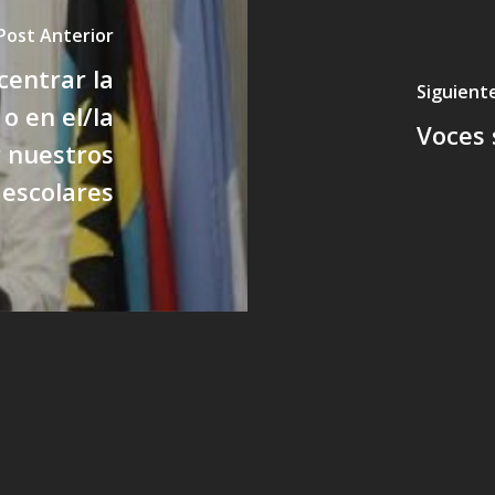
Post Anterior
centrar la
Siguient
 o en el/la
Voces 
r nuestros
 escolares