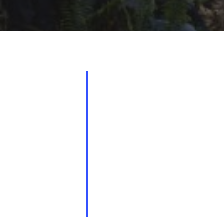
Presiona "ENTER" para buscar o "ESC" para cerrar