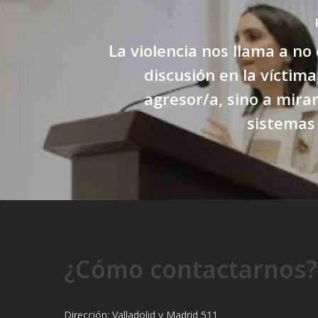
La violencia nos llama a no 
discusión en la víctima
agresor/a, sino a mira
sistemas
¿Cómo contactarnos?
Dirección: Valladolid y Madrid 511