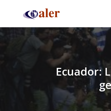
Skip
to
main
content
Ecuador: 
ge