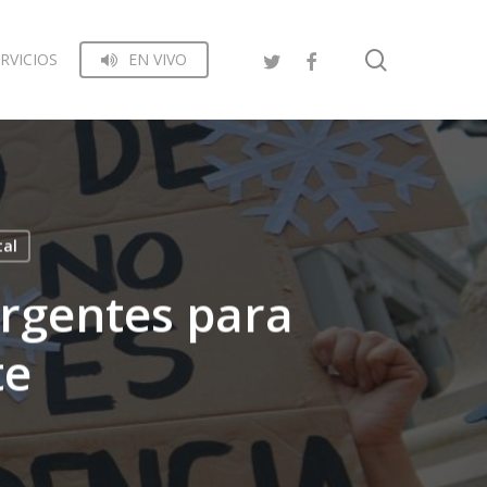
search
RVICIOS
EN VIVO
tal
urgentes para
te