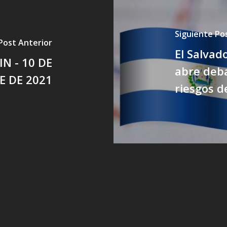
Siguiente Po
Post Anterior
El Salvado
N - 10 DE
abre deba
E DE 2021
riesgos d