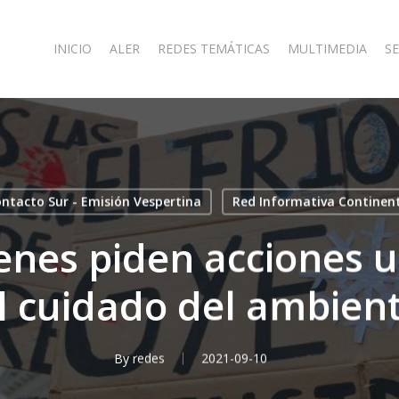
INICIO
ALER
REDES TEMÁTICAS
MULTIMEDIA
SE
ntacto Sur - Emisión Vespertina
Red Informativa Continen
enes piden acciones 
l cuidado del ambien
By
redes
2021-09-10