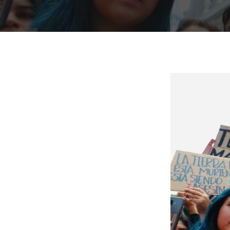
Presiona "ENTER" para buscar o "ESC" para cerrar