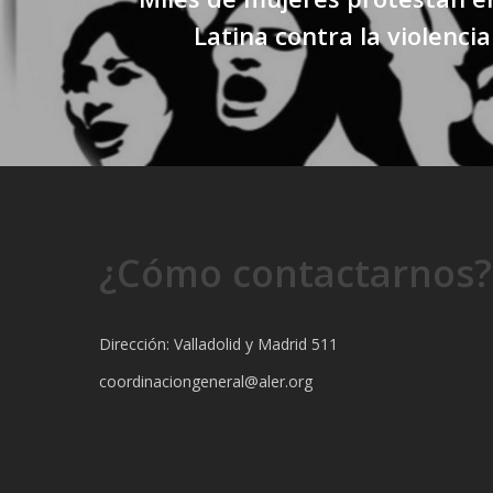
Latina contra la violenci
¿Cómo contactarnos?
Dirección: Valladolid y Madrid 511
coordinaciongeneral@aler.org