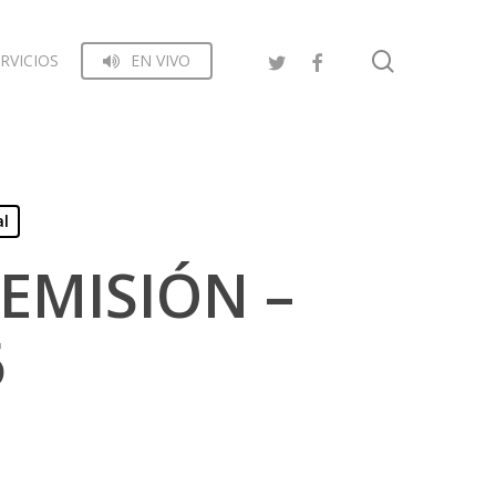
search
RVICIOS
EN VIVO
al
EMISIÓN –
6