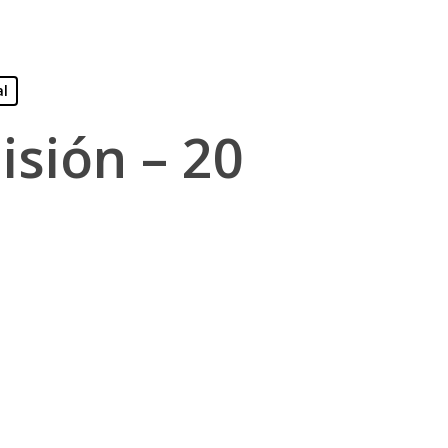
al
isión – 20