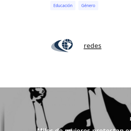
Educación
Género
redes
Miles de mujeres protestan e