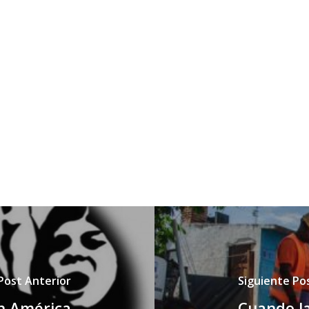
Post Anterior
Siguiente Po
n América
Cuando l