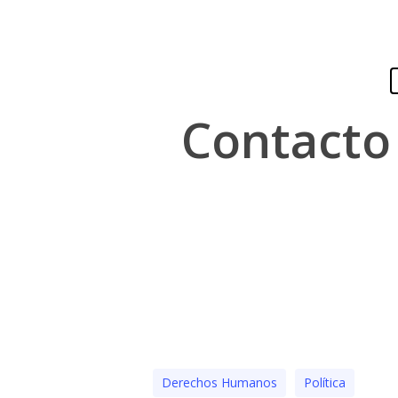
Presiona "ENTER" para buscar o "ESC" para cerrar
Contacto 
Derechos Humanos
Polí­tica