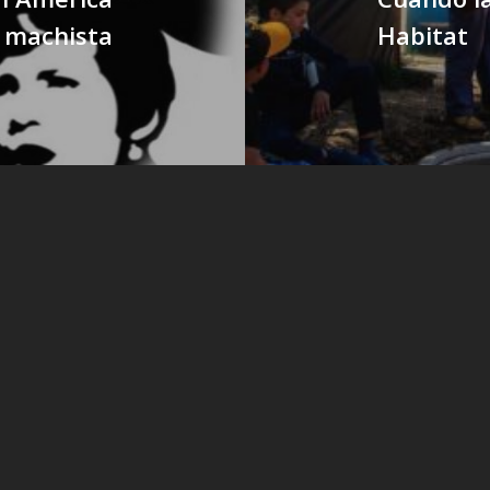
a machista
Habitat