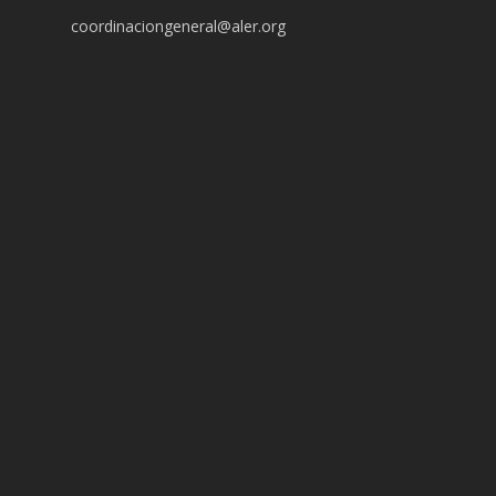
coordinaciongeneral@aler.org