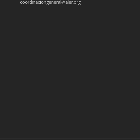
coordinaciongeneral@aler.org