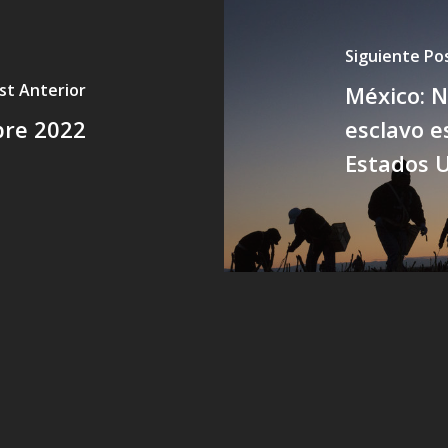
Siguiente Po
st Anterior
México: 
bre 2022
esclavo e
Estados U