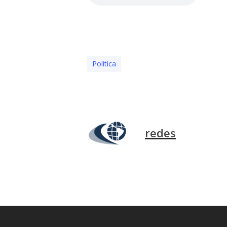
Polí­tica
redes