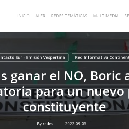
INICIO
ALER
REDES TEMÁTICAS
MULTIMEDIA
SE
ntacto Sur - Emisión Vespertina
Red Informativa Continen
as ganar el NO, Boric a
toria para un nuevo
constituyente
By
redes
2022-09-05