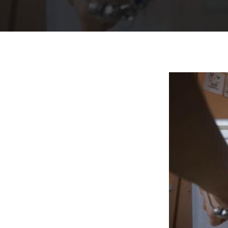
Presiona "ENTER" para buscar o "ESC" para cerrar