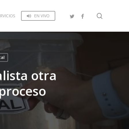
search
RVICIOS
EN VIVO
tal
lista otra
 proceso