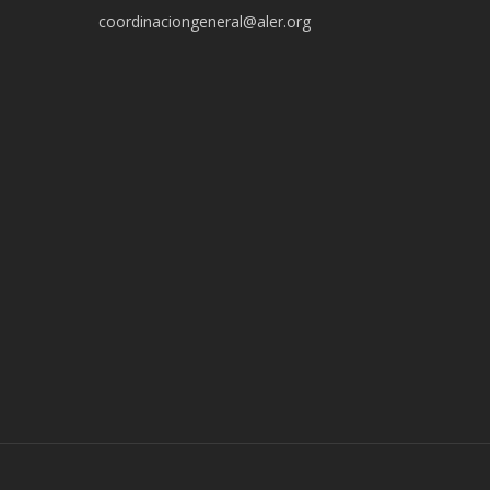
coordinaciongeneral@aler.org