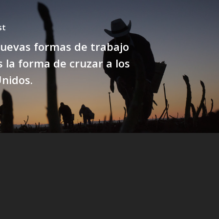
st
Nuevas formas de trabajo
s la forma de cruzar a los
nidos.