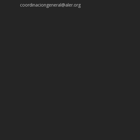
coordinaciongeneral@aler.org