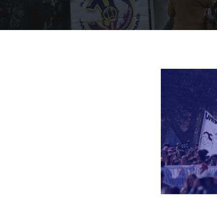
Presiona "ENTER" para buscar o "ESC" para cerrar