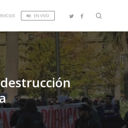
search
RVICIOS
EN VIVO
 destrucción
ca