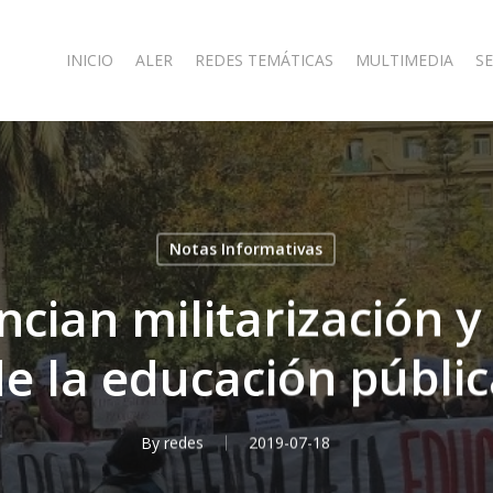
INICIO
ALER
REDES TEMÁTICAS
MULTIMEDIA
SE
Notas Informativas
ncian militarización y
e la educación públi
By
redes
2019-07-18