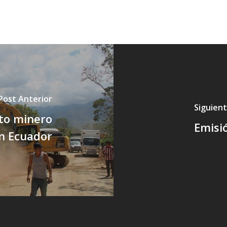
Post Anterior
Siguien
cto minero
Emisió
n Ecuador