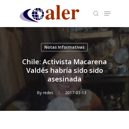
Skip
to
main
content
Notas Informativas
Chile: Activista Macarena
Valdés habría sido sido
asesinada
By
redes
2017-01-13